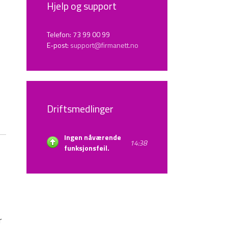
Hjelp og support
Telefon: 73 99 00 99
E-post:
support@firmanett.no
Driftsmedlinger
Ingen nåværende
14:38
funksjonsfeil.
r