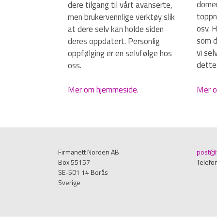
domen
dere tilgang til vårt avanserte,
toppni
men brukervennlige verktøy slik
osv. 
at dere selv kan holde siden
som du
deres oppdatert. Personlig
vi se
oppfølging er en selvfølge hos
dette
oss.
Mer o
Mer om hjemmeside.
Firmanett Norden AB
post@f
Box 55157
Telefo
SE-501 14 Borås
Sverige