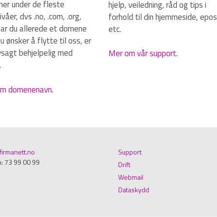
er under de fleste
hjelp, veiledning, råd og tips i
våer, dvs .no, .com, .org,
forhold til din hjemmeside, epos
Har du allerede et domene
etc.
 ønsker å flytte til oss, er
lvsagt behjelpelig med
Mer om vår support.
.
m domenenavn.
irmanett.no
Support
n: 73 99 00 99
Drift
Webmail
Dataskydd