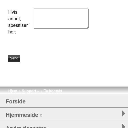
Hvis
annet,
spesifiser
her:
Hjem
Support »
Ta kontakt
/
/
Forside
Hjemmeside »