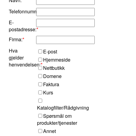
Navn:
*
Telefonnummer:
*
E-
postadresse:
*
Firma:
*
Hva
E-post
gjelder
Hjemmeside
henvendelsen:
*
Nettbutikk
Domene
Faktura
Kurs
Katalogfilter/Rådgivning
Spørsmål om
produkter/tjenester
Annet