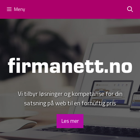
Hoppa
Drift
Webmail
Meny
till
innehåll
Vi tilbyr løsninger og kompetanse for din
satsning på web til en fornuftig pris
Les mer