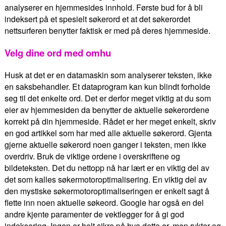
analyserer en hjemmesides innhold. Første bud for å bli
indeksert på et spesielt søkerord et at det søkerordet
nettsurferen benytter faktisk er med på deres hjemmeside.
Velg dine ord med omhu
Husk at det er en datamaskin som analyserer teksten, ikke
en saksbehandler. Et dataprogram kan kun blindt forholde
seg til det enkelte ord. Det er derfor meget viktig at du som
eier av hjemmesiden da benytter de aktuelle søkerordene
korrekt på din hjemmeside. Rådet er her meget enkelt, skriv
en god artikkel som har med alle aktuelle søkerord. Gjenta
gjerne aktuelle søkerord noen ganger i teksten, men ikke
overdriv. Bruk de viktige ordene i overskriftene og
bildeteksten. Det du nettopp nå har lært er en viktig del av
det som kalles søkermotoroptimalisering. En viktig del av
den mystiske søkermotoroptimaliseringen er enkelt sagt å
flette inn noen aktuelle søkeord. Google har også en del
andre kjente paramenter de vektlegger for å gi god
indeksering. Ingen er helt sikre på hva dette er, men rykter og