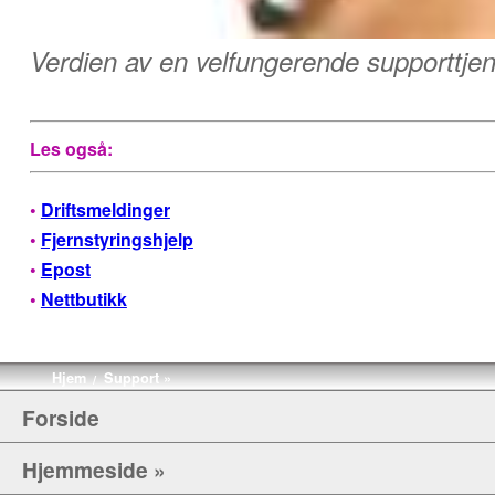
Verdien av en velfungerende supporttjen
Les også:
•
Driftsmeldinger
•
Fjernstyringshjelp
•
Epost
•
Nettbutikk
Hjem
Support »
/
Forside
Hjemmeside »