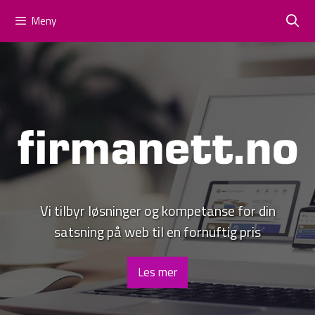
Hoppa
Drift
Webmail
Meny
till
innehåll
Vi tilbyr løsninger og kompetanse for din
satsning på web til en fornuftig pris
Les mer